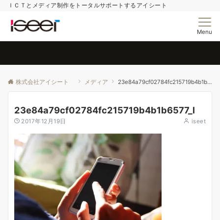
ＩＣＴとメディア制作をトータルサポートするアイシート
Menu
株式会社アイシート
メディア
23e84a79cf02784fc215719b4b1b6577_l
23e84a79cf02784fc215719b4b1b6577_l
2017年12月19日
iseet