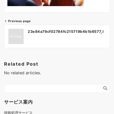
Previous page
投
23e84a79cf02784fc215719b4b1b6577_l
稿
ナ
ビ
ゲ
Related Post
ー
No related articles.
シ
ョ
ン
サービス案内
情報処理サービス