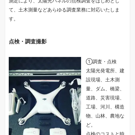
測定により、太陽光パネルの点検調査をはじめとし
て、土木測量などあらゆる調査業務に対応いたしま
す。
点検・調査撮影
①調査・点検
太陽光発電所、建
設現場、土木測
量、ダム、橋梁、
道路、災害現場、
工場、河川、構造
物、山林、農地な
ど。
点検のコストと時